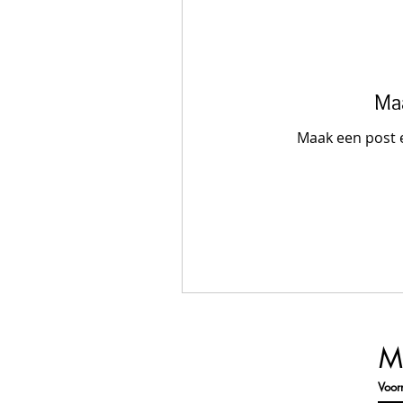
Maa
Maak een post 
Me
Voo