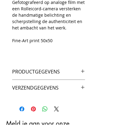
Gefotografeerd op analoge film met
een Rolleicord-camera versterken
de handmatige belichting en
scherpstelling de authenticiteit en
het ambacht van het werk.
Fine-Art print 50x50
PRODUCTGEGEVENS
Untamed Spirit – 2024
VERZENDGEGEVENS
Analoge foto, digitale print
Aankoop is exclusief
Hahnemühle Photo Rag Bright
verzendkosten.
White
Deze worden verrekend bij de
Afmetingen: 50 × 50 cm
bestelling.
Oplage: 1/15
Meld je aan voor onze
Genummerd en gesigneerd
mailinglijst