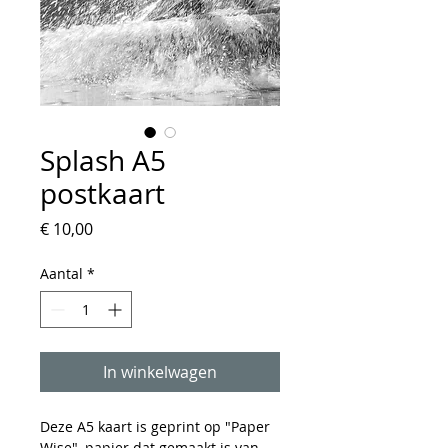
Splash A5
postkaart
Prijs
€ 10,00
Aantal
*
In winkelwagen
Deze A5 kaart is geprint op "Paper
Wise", papier dat gemaakt is van