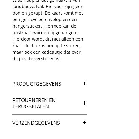
landbouwafval. Hiervoor zijn geen
bomen gekapt. De kaart komt met
een gerecycled envelop en een
hangersticker. Hiermee kan de
postkaart worden opgehangen.
Hierdoor wordt dit niet alleen een
kaart die leuk is om op te sturen,
maar ook een cadeautje dat over
de post te versturen is!
PRODUCTGEGEVENS
A5 postkaart (afmeting
RETOURNEREN EN
15.4.8X21cm) geprint op Paper
TERUGBETALEN
Wise envelop is meegeleverd.
Het is mijn doel om tevreden
VERZENDGEGEVENS
klanten te hebben. Als je niet
tevreden bent over het product,
Dit is ruimte voor uw
dan heb je het recht om dit te