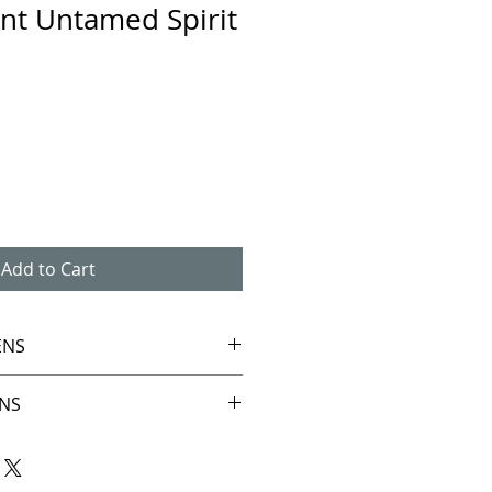
int Untamed Spirit
Add to Cart
ENS
024
NS
e print
f verzendkosten.
Rag Bright White
nd bij de bestelling.
0 cm