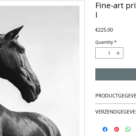
Fine-art pr
I
Price
€225.00
Quantity
*
PRODUCTGEGEV
Untamed Spirit – 2
VERZENDGEGEVE
Analoge foto, digital
Aankoop is exclusie
Hahnemühle Photo 
Deze worden verreke
Afmetingen: 50 × 5